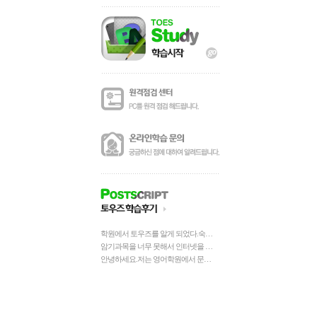
학원에서 토우즈를 알게 되었다.숙제로 해야하는거라 싫었는데해보니 넘 재밌었다.재밌게 하다보니 단원이 하나하나 끝나고 지식은 쌓이고 ㅎㅎㅎ공부가 잼 있긴 처음이다.토우즈 정말 좋다~~
암기과목을 너무 못해서 인터넷을 검색하다가 알게 되었는데 처음에는 별 기대하지 않고 하루에 조금씩 예습을 했고 학교에 가서 수업을 들었더니아~이 문제는...선생님 설명에 귀가 번쩍 뜨이는 거예요.토우즈에서 풀었었는데... 기억이 새록새록 나는 거예요. 그래서 조금씩 학습을 하던 것을 자꾸 늘려서 공부를 했더니 기말고사 점수가 꽤 괜찮게 나오는 거예요.예전에는 암기과목이 정말 자신이 없었는데 이제는 자신감이 붙은것 같아요.이번 중간고사 준비를 열심히 해서 암기과목 100점에 도전 할 거예요.토우즈 대박!!! 짱이에요~~
안녕하세요.저는 영어학원에서 문법을 배우고있는데요~토우즈로 복습하고 실천하니까 정말100점맞았어요~~~토우즈는?1.토우즈는 나의 공부도우미다.2.토우즈는 복습과공부를 제밌게한다3.토우즈는 나에게는 꼭필요한 프로그램이다.공감돼시면 공감눌러주세요~~제작자님께이런 프로그램을 만들어 주셔서감사합니다.수고하셨습니다.매우 수고하셨습니다.여러분꼭 토우즈를하시고100점맞으시면 좋겠습니다.저는 3학년입니다.이상입니다.제이야기를들어주셔서 감사합니다.