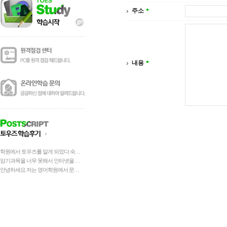
주소
내용
학원에서 토우즈를 알게 되었다.숙제로 해야하는거라 싫었는데해보니 넘 재밌었다.재밌게 하다보니 단원이 하나하나 끝나고 지식은 쌓이고 ㅎㅎㅎ공부가 잼 있긴 처음이다.토우즈 정말 좋다~~
암기과목을 너무 못해서 인터넷을 검색하다가 알게 되었는데 처음에는 별 기대하지 않고 하루에 조금씩 예습을 했고 학교에 가서 수업을 들었더니아~이 문제는...선생님 설명에 귀가 번쩍 뜨이는 거예요.토우즈에서 풀었었는데... 기억이 새록새록 나는 거예요. 그래서 조금씩 학습을 하던 것을 자꾸 늘려서 공부를 했더니 기말고사 점수가 꽤 괜찮게 나오는 거예요.예전에는 암기과목이 정말 자신이 없었는데 이제는 자신감이 붙은것 같아요.이번 중간고사 준비를 열심히 해서 암기과목 100점에 도전 할 거예요.토우즈 대박!!! 짱이에요~~
안녕하세요.저는 영어학원에서 문법을 배우고있는데요~토우즈로 복습하고 실천하니까 정말100점맞았어요~~~토우즈는?1.토우즈는 나의 공부도우미다.2.토우즈는 복습과공부를 제밌게한다3.토우즈는 나에게는 꼭필요한 프로그램이다.공감돼시면 공감눌러주세요~~제작자님께이런 프로그램을 만들어 주셔서감사합니다.수고하셨습니다.매우 수고하셨습니다.여러분꼭 토우즈를하시고100점맞으시면 좋겠습니다.저는 3학년입니다.이상입니다.제이야기를들어주셔서 감사합니다.